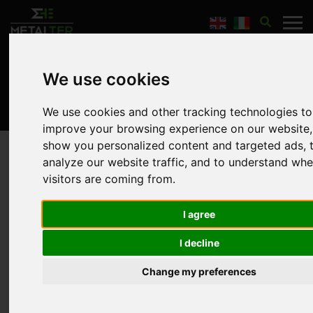
"
We use cookies
Home
Partners
Alucobond
We use cookies and other tracking technologies to
improve your browsing experience on our website,
show you personalized content and targeted ads, 
analyze our website traffic, and to understand whe
visitors are coming from.
I agree
3A Composites GmbH develops, manufactures and sells
high
quality
aluminium composite panels
,
structural
I decline
composite
materials, plastic panels and light materials
for the fields of
architecture
, visual communication,
Change my preferences
transport and industry. Thanks to known brands such as
ALUCOBOND ®
,
DIBOND ®
,
ALUCORE ®
,
KAPA ®
and
FOREX
®
is known worldwide.