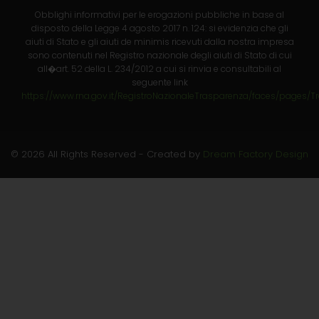
Obblighi informativi per le erogazioni pubbliche in base al
disposto della Legge 4 agosto 2017 n. 124: si evidenzia che gli
aiuti di Stato e gli aiuti de minimis ricevuti dalla nostra impresa
sono contenuti nel Registro nazionale degli aiuti di Stato di cui
all�art. 52 della L. 234/2012 a cui si rinvia e consultabili al
seguente link
https://www.rna.gov.it/RegistroNazionaleTrasparenza/faces/pages/T
© 2026 All Rights Reserved - Created by
Dream Factory Design